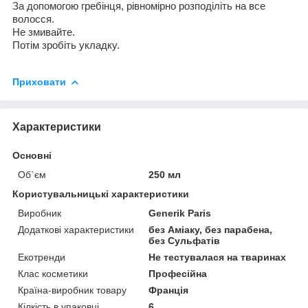
За допомогою гребінця,
рівномірно розподіліть на все
волосся
.
Не
змивайте
.
Потім зробіть укладку
.
Приховати
Характеристики
Основні
Об`єм
250 мл
Користувальницькі характеристики
Виробник
Generik Paris
Додаткові характеристики
без Аміаку, без парабена,
без Сульфатів
Екотренди
Не тестувалася на тваринах
Клас косметики
Професійна
Країна-виробник товару
Франція
Кілкість в упаковці
6