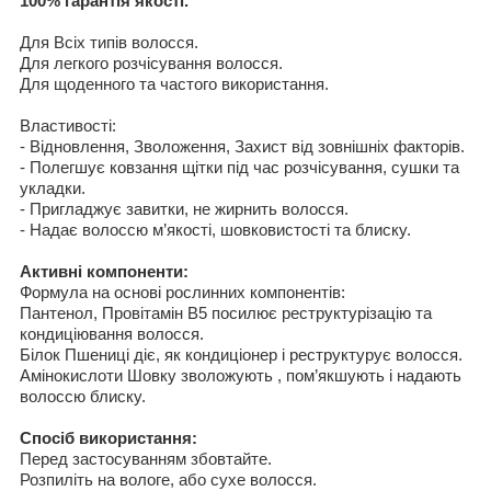
100%
гарантія якості
.
Для Вс
і
х тип
і
в волос
ся
.
Для легкого розчісування волосся.
Для
щоденного та частого використання
.
Властивості
:
- Відновлення
,
Зволоження
,
Захист від зовнішніх факторів
.
- Полегшує ковзання щітки
під час розчісування
, сушки
та
укладки.
- Пригладжує
завитки, не жирнит
ь
волос
ся
.
- Надає волоссю
м’якості, шовковистості та блиску
.
Активні компоненти:
Формула на
основі рослинних компонентів
:
Пантенол, Пров
і
там
і
н B5
посилює
реструктур
і
зац
і
ю
та
кондиц
іювання
волос
ся
.
Б
і
лок Пшениц
і
діє, як
кондиц
і
онер
і
реструктур
ує
волос
ся
.
Ам
і
нокислот
и
Шовку
зволожують
, пом’якшують
і надають
волоссю блиску
.
Спосіб використання
:
Перед
застосуванням збовтайте
.
Розпиліть
на
вологе, або сухе волосся.