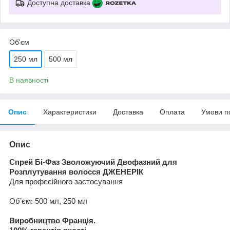
Доступна доставка
Об'єм
250 мл
500 мл
В наявності
Опис
Характеристики
Доставка
Оплата
Умови п
Опис
Спрей Б
і
-Фаз
Зволожуючий
Двофазний
для
Розплутування волосся
ДЖЕНЕР
І
К
Для
професійного застосування
Об’єм
: 500 мл, 250
мл
Виробництво Франція
.