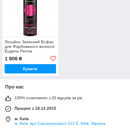
Лосьйон Захисний Бі-фаз
для Фарбованого волосся
Eugene Perma
Professionnel Paris
1 806
₴
Essentiel Keratin Color Bi-
Phase 200 мл
Купити
Про нас
100% позитивних з 20 відгуків за рік
Працює з 18.12.2015
м. Київ
м. Київ, вул.Саксаганського,112 Б, Київ, Україна