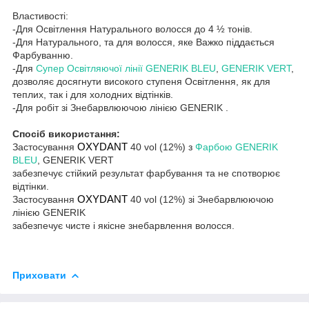
Властивості
:
-Д
ля
Освітлення Натурального волосся
до 4 ½ тон
і
в
.
-Д
ля
Натурального, та для волосся, яке
Важко піддається
Фарбуванню
.
-Для
Супер Освітляючої лінії
GENERIK
BLEU
,
GENERIK
VERT
,
дозволяє досягнути
високого ступеня
Осв
ітлення
,
я
к для
тепл
и
х, так
і
для холодн
и
х
відтінків.
-Д
ля
робіт
зі Знебарвлюючою лінією
GENERIK
.
Спосіб використання:
Застосування
OXYDANT
40
vol
(12%)
з
Фарбою
GENERIK
BLEU
,
GENERIK
VERT
забезпечує стійкий
результат
фарбування та не спотворює
відтінки
.
Застосування
OXYDANT
40
vol
(12%)
зі Знебарвлюючою
лінією
GENERIK
забезпечує
чисте
і якісне знебарвлення волосся
.
Приховати