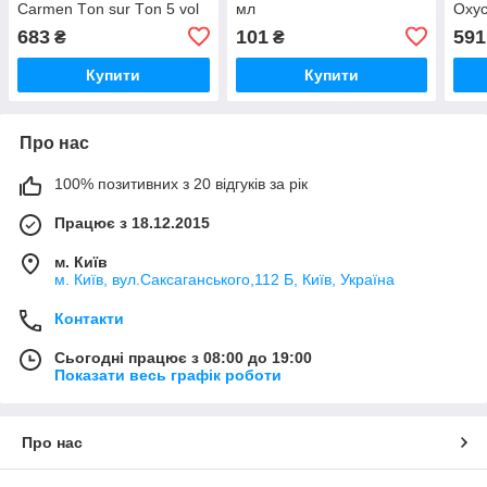
Carmen Тon sur Тon 5 vol
мл
Oxyc
(1,5%) Revelateur
мл, 
683
101
591
₴
₴
Specifique 1000 мл, 60 мл
Купити
Купити
Про нас
100% позитивних з 20 відгуків за рік
Працює з 18.12.2015
м. Київ
м. Київ, вул.Саксаганського,112 Б, Київ, Україна
Контакти
Сьогодні працює з 08:00 до 19:00
Показати весь графік роботи
Про нас