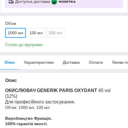
Доступна доставка
Об'єм
1000 мл
100 мл
200 мл
Готово до відправки
Опис
Характеристики
Доставка
Оплата
Умови п
Опис
ОКИСЛЮВАЧ GENERIK PARIS OXYDANT
40
vol
(12%)
Для професійного застосування
.
Об
’є
м: 1000 мл, 100 мл
Виробництво Франція
.
100%
гарантія якості
.