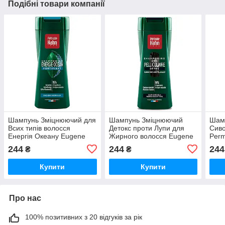
Подібні товари компанії
Шампунь Зміцнюючий для
Шампунь Зміцнюючий
Шам
Всих типів волосся
Детокс проти Лупи для
Сиво
Енергія Океану Eugene
Жирного волосся Eugene
Рerm
Рerma Paris Petrole Hahn
Рerma Paris Petrole Hahn
250 
244
244
244
₴
₴
250 мл
250 мл
Купити
Купити
Про нас
100% позитивних з 20 відгуків за рік