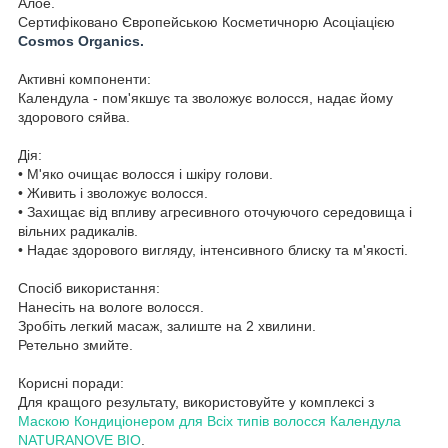
Алое.
Сертифіковано Європейською Косметичнорю Асоціацією
Cosmos Organics.
Активні компоненти:
Календула - пом'якшує та зволожує волосся, надає йому
здорового сяйва.
Дія:
• М'яко очищає волосся і шкіру голови.
• Живить і зволожує волосся.
• Захищає від впливу агресивного оточуючого середовища і
вільних радикалів.
• Надає здорового вигляду, інтенсивного блиску та м'якості.
Спосіб використання:
Нанесіть на вологе волосся.
Зробіть легкий масаж, залиште на 2 хвилини.
Ретельно змийте.
Корисні поради:
Для кращого результату, використовуйте у комплексі з
Маскою Кондиціонером для
Bсіх типів волоcся Календула
NATURANOVE
BIO
.