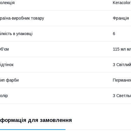
олекція
Keracolor
раїна-виробник товару
Франція
ілкість в упаковці
6
б'єм
115 мл м
ідтінок
3 Світли
ип фарби
Пермане
олір
3 Светл
нформація для замовлення