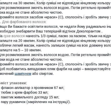
алиште на 30 хвилин. Колір суміші не відповідає кінцевому кольору
ля розмилювання змочіть волосся водою. Потім ретельно промийт
ока вода не стане абсолютно чистою.
ромийте волосся засобом «краси» (С), сполосніть і зробіть звичну з
. Для фарбованого волосся
:
кщо Ви бажаєте освітлити волосся, чи надати йому радикально ін
еобхідно знебарвити Ваш теперішній відтінок Деколорантом .
На
сухе волосся
нанесіть 1/3 суміші, пасмо за пасмом, тільки на відр
алиште на 20 хвилин. Колір суміші не відповідає кінцевому кольору
облячи легкий масаж, нанесіть залишок суміші на всю довжину вол
алиште на 5 – 10 хвилин.
ля розмилювання змочіть волосся водою. Потім ретельно промийт
оки вода не стане абсолютно чистою.
ромийте волосся засобом «краси» (С), сполосніть і зробіть звичну з
об позбавитись випадкових плям фарби на шкірі – використовуйте
змочений
шампунем
або спиртом.
міст упаковки:
 флакон-аплікатор з проявником 67 мл;
 тюбик з крем-фарбою 33 мл;
 пакетик живильного догляду 15 мл;
 пару рукавичок (закріплених на інструкції).