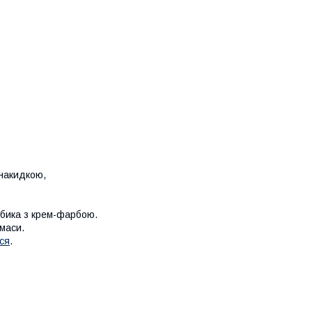
 накидкою,
тюбика з крем-фарбою.
маси.
ся
.