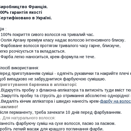
Виробництво Франція.
00% гарантія якості
ертифіковано в Україні.
ія :
 100%
покриття сивого волосся на тривалий час.
 Оолія Аргану преміум класу
надає волоссю інтенсивного блиску.
 Фарбоване волосся протягом тривалого часу
гарне, блискуче,
егко розчісується та вкладається.
 Фарба
легко наноситься, крем-формула не тече.
посіб використання:
еред приготуванням суміші - одягніть рукавички та накрийте плечі
об випадково не забруднитися фарбуючою сумішшю.
риготування барвника в аплікаторі:
.Відкрутіть пробку з флакона-аплікатора та витисніть туди вміст 
.Закрутіть пробку та струсіть до отримання абсолютно однорідної 
.Видаліть кінчик аплікатора і швидко нанесіть крем-
фарбу на волос
Важливо!
ісля перманенту, треба зачекати 10 днів перед фарбуванням.
. Для натурального волосся
:
анесіть фарбуючу суміш на сухе волосся, пасмо за пасмом.
робіть легкий масаж для кращого поглинання фарби.