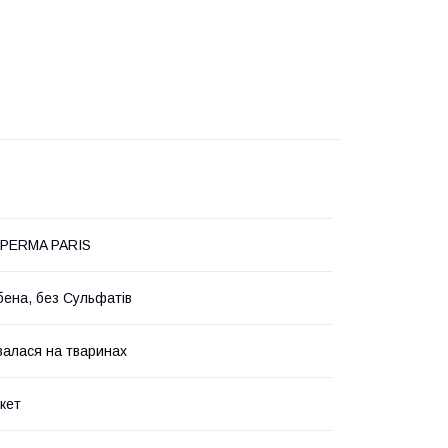
PERMA PARIS
бена, без Сульфатів
валася на тваринах
кет