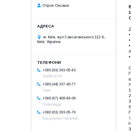
Отрок Оксана
1
С
Д
•
м. Київ, вул.Саксаганського,112 Б,
•
Київ, Україна
•
л
•
С
+380 (93) 393-05-63
П
ЛАЙФСЕЛЛ
щ
П
+380 (44) 337-40-77
1
Офіс
2
+380 (67) 409-89-09
3
Олександр
П
+380 (93) 393-05-76
1
Консультант Наталия
Н
З