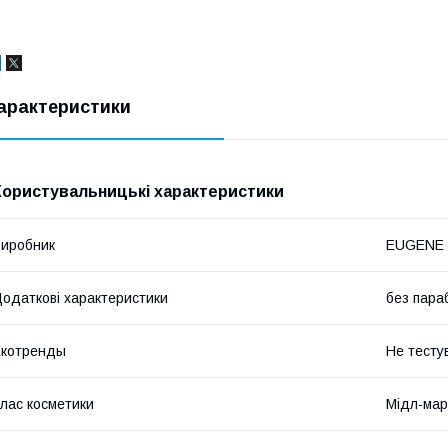
арактеристики
Користувальницькі характеристики
иробник
EUGENE 
одаткові характеристики
без пара
Екотренды
Не тесту
лас косметики
Мідл-мар