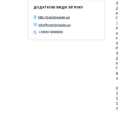
З
Д
п
http://parisbeaute.ua
П
2
info@parisbeaute.ua
Я
+380674098909
н
З
Р
З
Д
п
П
Щ
В
1
1
1
1