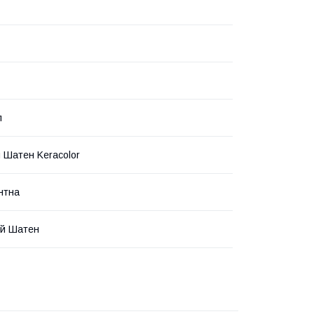
л
й Шатен Keracolor
нтна
ый Шатен