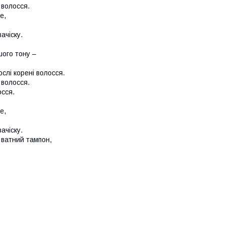
 волосся.
е,
ачіску.
шого тону –
ослі корені волосся.
 волосся.
осся.
е,
ачіску.
 ватний тампон,