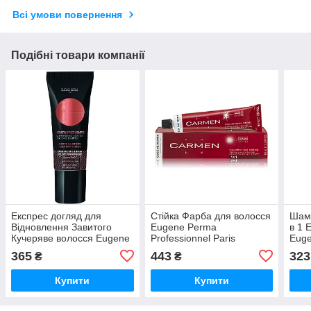
Всі умови повернення
Подібні товари компанії
Експрес догляд для
Стійка Фарба для волосся
Шамп
Відновлення Завитого
Eugene Perma
в 1 
Кучеряве волосся Eugene
Professionnel Paris
Euge
Perma Professionnel Paris
Carmen 60 мл
Petr
365
443
323
₴
₴
Paris Essentiel Keratin
Frizz 20 мл
Купити
Купити