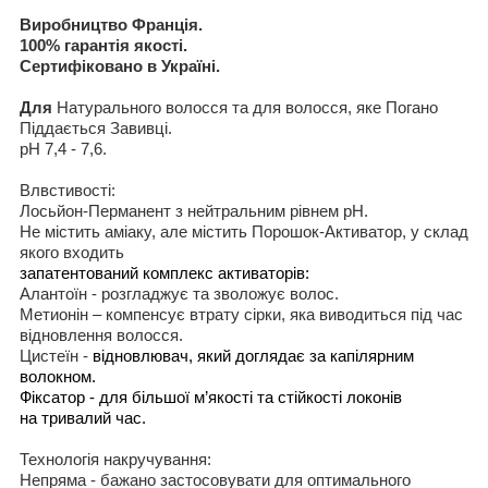
Виробництво Франція
.
100%
гарантія якості
.
Сертифіковано в Україні
.
Для
Натурального волосся та для волосся, яке Погано
Піддається Завивці.
рН 7,4 - 7,6.
Влвстивості
:
Лось
й
он-Перманент
з
нейтральн
и
м р
і
внем рH.
Не
містить аміаку
,
але містить
Порошок-Активатор
,
у склад
якого
входит
ь
з
апатентован
и
й комплекс активатор
і
в:
Аланто
ї
н -
розгладжує та зволожує волос
.
Метион
і
н –
компенсує втрату сірки
,
яка виводиться під час
відновлення волосся
.
Цисте
ї
н -
в
ідновлювач
,
який доглядає за капілярним
волокном.
Ф
і
ксатор - для
більшої м’якості та стійкості локонів
на
тривалий час
.
Технолог
і
я накруч
у
ван
н
я:
Непряма -
бажано
застосовувати
для оптимального