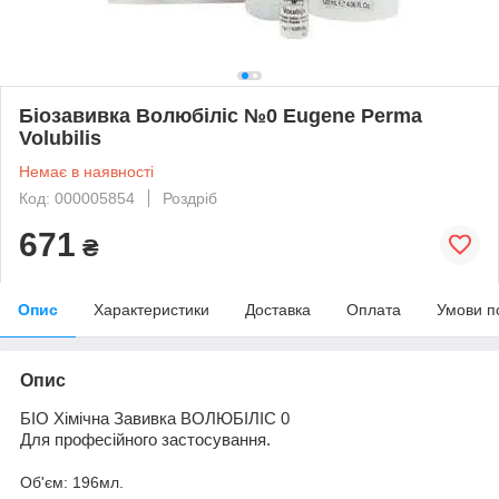
Біозавивка Волюбіліс №0 Eugene Perma
Volubilis
Немає в наявності
Код: 000005854
Роздріб
671
₴
Опис
Характеристики
Доставка
Оплата
Умови п
Опис
Б
І
О
Хімічна
Завивка ВОЛЮБ
І
Л
І
С
0
Для
професійного застосування
.
Об'єм: 196мл.