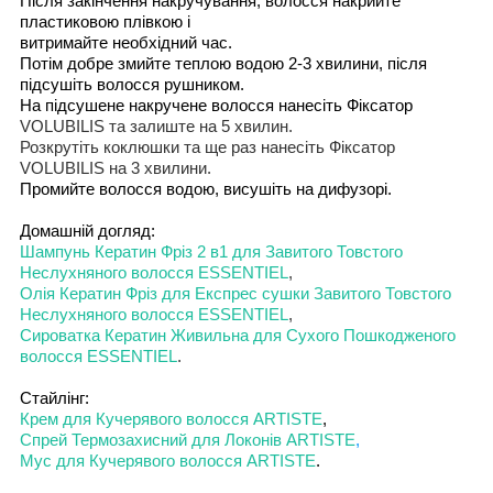
Після закінчення накручування,
волос
ся
накр
и
йте
пластиково
ю
пл
івкою і
витримайте необхідний час
.
Потім добре змийте теплою водою
2-3
хвилини
, п
і
сл
я
підсушіть волосся рушником
.
На
підсушене накручене волосся
нанес
іть
Ф
і
ксатор
VOLUBILIS
та залиште
на 5
хвилин
.
Розкрутіть
коклюшки
та ще
раз нанес
іть
Ф
і
ксатор
VOLUBILIS
на 3
хвилини
.
Пром
ийте
волос
ся
водо
ю
, в
и
суш
і
ть на дифузор
і
.
Домашн
і
й
догляд
:
Шампунь Кератин Фр
і
з 2 в1 для Завит
ого
То
встого
Не
слухняного
волос
ся
ESSENTIEL
,
Олія
Кератин Фр
і
з для
Е
кспрес сушки
Завит
ого
То
встого
Не
слухняного
волос
ся
ESSENTIEL
,
С
ироватка
Кератин
Живильна
для
Сухого Пошкодженого
волос
ся
ESSENTIEL
.
Стайл
і
нг:
Крем для
Кучерявого
волос
ся
ARTISTE
,
Спрей Термоза
хисний
для Локон
і
в
ARTISTE
,
Мус для
Кучерявого
волос
ся
ARTISTE
.