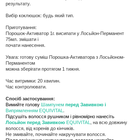
результат
у
.
В
и
б
і
р коклюш
о
к:
будь який
тип.
Пригот
ування
:
Порошок-Активатор 1г. в
исипати
у
Лось
й
он-Перманент
75мл.
змішати і
почати нанесення
.
Увага
:
готову
суміш
Порошка-Активатора
з
Лось
й
оном-
Перманентом
можн
а
зберігати протягом 1 тижня.
Час витримки:
20
хвилин
.
Час контролювати
.
Спос
і
б
застосування
:
В
и
м
и
йте голову
Шампунем
перед Завивко
ю і
В
и
прямлен
ня
м
EQUIVITAL
.
Підсушіть волосся рушником і рівномірно нанесіть
Лось
й
он перед Завивко
ю
EQUIVITAL
,
на всю д
овжину
волос
ся, від коренів до кінчиків
.
Не
змивайте
,
починайте накручувати
волос
ся
.