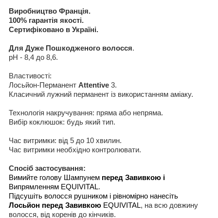
Виробництво Франція
.
100%
гарантія якості
.
Сертифіковано в Україні
.
Для Дуже Пошкодженого волосся
.
рН - 8,4 до 8,6.
Властивості
:
Лось
й
он-Перманент
Attenti
ve
3.
Класичний лужний
перманент
із
використанням
ам
і
ак
у
.
Технолог
і
я накруч
у
ван
н
я:
пряма
або
непряма.
В
и
б
і
р коклюш
о
к:
будь який
тип.
Час витримки:
від
5 до
1
0
хвилин
.
Час витримки необхідно контролювати
.
Спос
і
б
застосування
:
В
и
м
и
йте голову
Шампунем
перед Завивко
ю і
В
и
прямлен
ня
м
EQUIVITAL
.
Підсушіть волосся рушником і рівномірно нанесіть
Лось
й
он перед Завивко
ю
EQUIVITAL
,
на всю д
овжину
волос
ся, від коренів до кінчиків
.