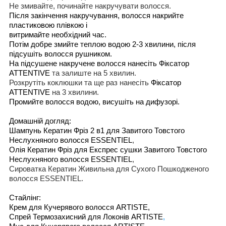
Не
змивайте
,
починайте накручувати
волос
ся
.
Після закінчення накручування,
волос
ся
накр
и
йте
пластиково
ю
пл
івкою і
витримайте необхідний час
.
Потім добре змийте теплою водою
2-3
хвилини
, п
і
сл
я
підсушіть волосся рушником
.
На
підсушене накручене волосся
нанес
іть
Ф
і
ксатор
ATTENTIVE
та залиште
на 5
хвилин
.
Розкрутіть
коклюшки
та ще
раз нанес
іть
Ф
і
ксатор
ATTENTIVE
на 3
хвилини
.
Пром
ийте
волос
ся
водо
ю
, в
и
суш
і
ть на дифузор
і
.
Домашн
і
й
догляд
:
Шампунь Кератин Фр
і
з 2 в1 для Завит
ого
То
встого
Не
слухняного
волос
ся
ESSENTIEL
,
Олія
Кератин Фр
і
з для
Е
кспрес сушки
Завит
ого
То
встого
Не
слухняного
волос
ся
ESSENTIEL
,
С
ироватка
Кератин
Живильна
для
Сухого Пошкодженого
волос
ся
ESSENTIEL.
Стайл
і
нг:
Крем для
Кучерявого
волос
ся
ARTISTE
,
Спрей Термоза
хисний
для Локон
і
в
ARTISTE
,