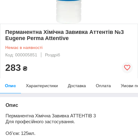
Перманентна Хімічна Завивка Аттентів №3
Eugene Perma Attentive
Немає в наявності
Код: 000005851
Роздріб
283
₴
Опис
Характеристики
Доставка
Оплата
Умови п
Опис
Перманентна Хімічна Завивка
АТТЕНТ
І
В
3
Для
професійного застосування
.
Об
’є
м: 125мл.