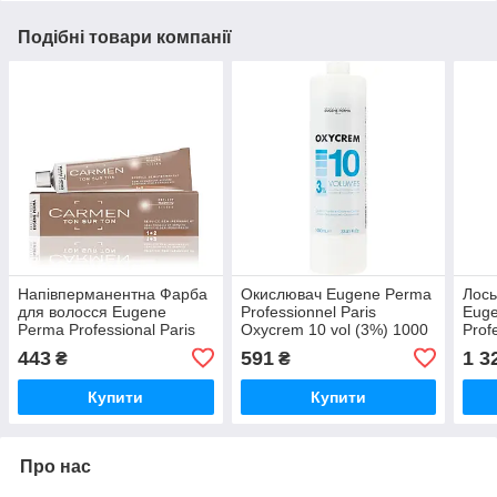
Подібні товари компанії
Напівперманентна Фарба
Окислювач Eugene Perma
Лось
для волосся Eugene
Professionnel Paris
Eug
Perma Professional Paris
Oxycrem 10 vol (3%) 1000
Prof
Carmen Тon sur Ton 3
мл, 60 мл
Equiv
443
591
1 3
₴
₴
Темний Шатен 60 мл
Unif
150 
Купити
Купити
Про нас