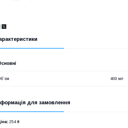
арактеристики
Основні
б`єм
400 мл
нформація для замовлення
іна:
254 ₴