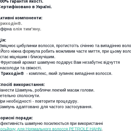
00% гарантія якості.
ертифіковано в Україні.
Активні компоненти:
Триходін®.
Ефірна
олія тим'яну.
Дія:
Зміцнює цибулинки волосся, протистоїть січінню та випадінню воло
 Його ніжна формула робить можливим часте миття, при цьому вол
тає міцнішим і блискучішим.
 Фруктовий аромат шампуню подарує Вам незабутнє відчуття
асолоди та свіжості.
•
Триходін®
- комплекс, який зупиняє випадіння волосся.
Спосіб використання:
анести Шампунь, роблячи лекгкий масаж голови.
етельно сполоснути.
ри необхідності - повторити процедуру.
ампунь адаптовано для частого застосування.
Корисні поради:
фективність шампуню посилюється при використанні
осьйону для Нормального волосся
P
ETROLE
H
AHN
.