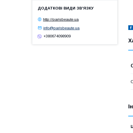
http://parisbeaute.ua
info@parisbeaute.ua
+380674098909
Х
О
І
Ц