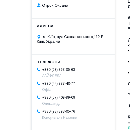
1
Отрок Оксана
С
м. Київ, вул.Саксаганського,112 Б,
Київ, Україна
•
•
с
•
н
+380 (93) 393-05-63
ЛАЙФСЕЛЛ
+380 (44) 337-40-77
Н
Офіс
Р
+380 (67) 409-89-09
П
Олександр
Ш
+380 (93) 393-05-76
Консультант Наталия
Е
Л