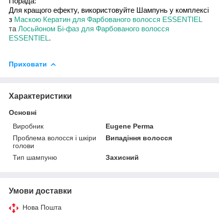
Порада
:
Для
кращого ефекту,
використовуйте
Шампунь
у
комплекс
і
з
Маскою Кератин для Фарбованого волосся
ESSENTIEL
та
Лосьйоном Бі-фаз для Фарбованого волосся
ESSENTIEL
.
Приховати
Характеристики
Основні
Виробник
Eugene Perma
Проблема волосся і шкіри
Випадіння волосся
голови
Тип шампуню
Захисний
Умови доставки
Нова Пошта