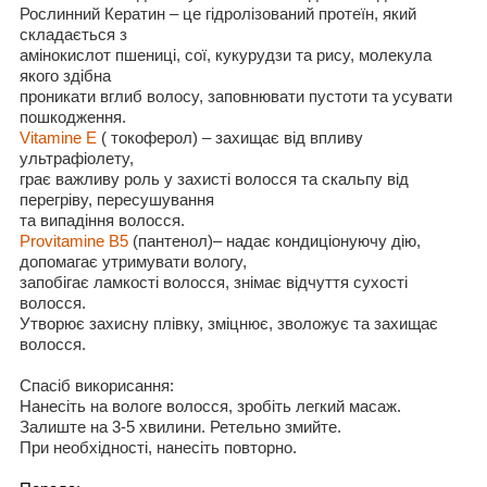
Рослинний
Кератин
– це гідролізований
проте
ї
н,
який
складається з
амінокислот пшениці
, со
ї
,
кукурудзи та рису
, молекула
якого здібна
проникат
и
вглиб
волос
у
,
заповнювати
пустот
и
та усувати
пошкодження
.
Vitamine
E
( токоферол) –
захищає від впливу
ультрафіолету
,
грає важливу
роль
у
захисті волосся
та
скальп
у
від
перегріву
,
пересушування
та випадіння волосся.
Provitamine
В5
(пантенол)– надає кондиціонуючу дію,
допомагає утримувати вологу,
запобігає ламкості волосся, знімає відчуття сухості
волосся.
Утворює захисну плівку, зміцнює, зволожує та захищає
волосся.
Спасіб викорисання
:
Нанесіть на вологе волосся, зробіть легкий масаж.
Залиште
на 3-5
хвилини
.
Ретельно змийте.
При
необхідності, нанесіть повторно
.