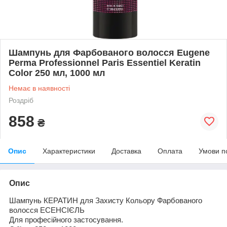
Шампунь для Фарбованого волосся Eugene
Perma Professionnel Paris Essentiel Keratin
Color 250 мл, 1000 мл
Немає в наявності
Роздріб
858
₴
Опис
Характеристики
Доставка
Оплата
Умови п
Опис
Ш
ампунь
КЕРАТИН
для Захисту Кольору
Фарбованого
волосся ЕСЕНСІЄЛЬ
Для
професійного застосування
.