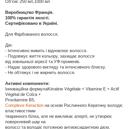
Об
’є
м: 250 мл,1000 мл
Виробництво Франція
.
100%
гарантія якості
.
Сертифіковано в Україні
.
Для
Фарбованого волосся
.
Д
ія
:
- Інтенсивно живить і відновлює волосся
.
- Подовжує життя кольору
,
захищає волосся
від зовнішньої агресії
та
УФ
-променів
.
- Надає здорового вигляду
та інтенсивного блиску
.
- Не
обтяжує і не жирнить волосся
.
Активні компоненти:
Інноваційна формула
Kératine Végétale
+
Vitamine E
+
Actif
Végétal de Colza
+
Provitamine B5
.
Complexe Keraction
на основ
і
Рослинного
Кератин
у
володіє
властивостями
тваринного
б
і
лка,
але не викликає алергії
, не
утворює
поверхневий шар
на
волос
сі
та володіє потужною
антиоксидантною дією.