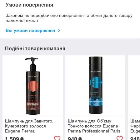
Умови повернення
Законом не передбачено повернення та обмін даного товару
належної якості
Всі умови повернення
Подібні товари компанії
Шампунь для Завитого,
Шампунь для Об’єму
Шам
Кучерявого волосся
Тонкого волосся Eugene
Фарб
Eugene Perma
Perma Professionnel Paris
Eug
Professionnel Paris
Essentiel Keratin Pulp 250
Prof
1 509
948
948
₴
₴