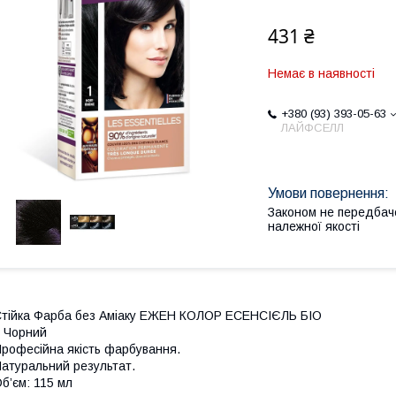
431 ₴
Немає в наявності
+380 (93) 393-05-63
ЛАЙФСЕЛЛ
Законом не передбач
належної якості
тійка Фарба без Аміаку
Е
ЖЕН КОЛОР
ЕСЕНСІЄЛЬ
БІО
 Чорний
рофесійна якість
фарбування
.
атуральн
и
й результат.
б’єм
:
115 мл