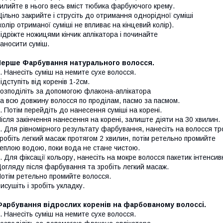
илийте в нього весь вміст тюбика
фарбуючого крему
.
ільно закрийте і струсіть до отримання однорідної суміші
колір отриманої суміші не впливає на кінцевий колір).
ідріжте ножицями
кінчик аплікатора
і починайте
аносити суміш.
Перше Фарбування
натурального волосся
.
.
Нанесіть суміш на немите сухе волосся
.
ідступіть від коренів
1-2см.
озподіліть
за допомогою
флакона
-аплікатора
на всю
довжину волосся
по
проділам, пасмо за пасмом
.
.
Потім перейдіть
до нанесення суміші на корені
.
ісля закінчення нанесення на корені,
залиште діяти
на 30
хвилин
.
. Для
рівномірного результату фарбування,
нанесіть на волосся т
робіть легкий масаж протягом 2 хвилин
,
потім ретельно промийте
еплою водою, поки вода не стане чистою.
. Для
фіксації кольору, нанесіть на мокре волосся
пакетик
інтенсив
огляду після фарбування
та зробіть легкий масаж.
отім ретельно промийте волосся
.
исушіть і зробіть укладку.
Фарбування відрослих коренів
на фарбованому волоссі.
.
Нанесіть суміш на немите сухе волосся
.