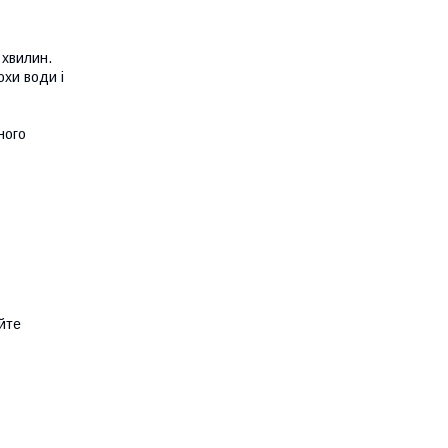
0
хвилин
.
рохи води
і
ного
йте