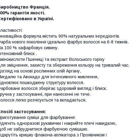
Виробництво Франція
.
100%
гарантія якості
.
ертифіковано в Україні
.
ластивості
:
нноваційна формула містить 90% натуральних інгредієнтів.
арба нового покоління ідеально фарбує волосся на
6-8
тижнів.
На
100 %
зафарбовує сивину
.
нтенсивний блиск
.
мінокислоти Пшениці та екстракт Волоського горіху
ля зміцнення, захисту та збереження кольору на тривалий час.
огляд на основі рослинних олій Аргану,
игдалю та Авокадо для інтенсивного живлення,
ідновлює пошкоджену структуру волосся.
арбоване волосся
зберігає
здоров
и
й
вигляд і блиск.
ручна у застосуванні, при нанесенні не тече.
Волосся
легко
розчісується та вкладається
.
Спосіб застосування
:
риготування суміші
для
фарбування:
дягніть одноразові рукавички
і накрийте плечі накидкою
,
об не забруднитися фарбуючою сумішшю.
ідкрутіть кришку
флакона
-аплікатора з Проявником і