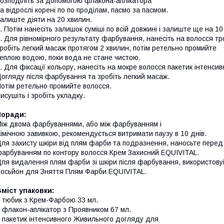
озподіліть
за допомогою
флакона
-аплікатора
на
відрослі корені
по по
проділам, пасмо за пасмом
.
алиште діяти
на 20
хвилин
.
.
Потім нанесіть залишок
суміші
по
всій довжині
і залиште ще
на 1
. Для
рівномірного результату фарбування,
нанесіть на волосся т
робіть легкий масаж протягом 2 хвилин
,
потім ретельно промийте
еплою водою, поки вода не стане чистою.
. Для
фіксації кольору, нанесіть на мокре волосся
пакетик
інтенсив
огляду після фарбування
та зробіть легкий масаж.
отім ретельно промийте волосся
.
исушіть і зробіть укладку.
Поради:
іж двома фарбуваннями, або між фарбуванням і
імічною завивкою
,
рекомендується витримати
паузу в 10
днів
.
Для
захисту шкіри
від плям фарби
та подразнення,
наносьте
перед
фарбуванням
по контору
волосся
Крем
Захисний
EQUIVITAL
.
Для
видалення плям фарби
зі шкіри після фарбування,
використову
ось
й
он для
Зняття
Плям Фарби
EQUIVITAL
.
Вміст
упаковки:
 тюбик
з
Крем-
Фарбою
33 мл
.
 флакон-
аплікатор
з Проявником
67 мл
.
 пакетик
інтенсивного
Живильного догляду
для