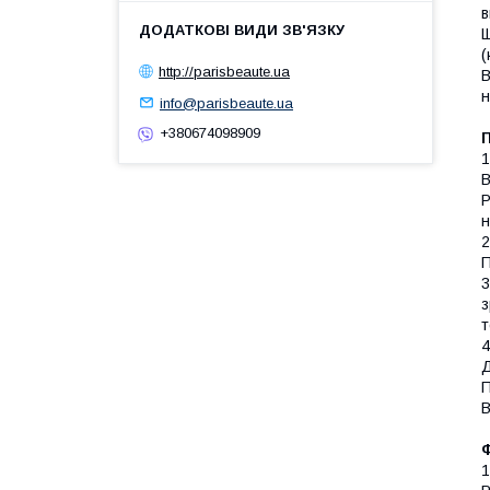
в
Щ
(
http://parisbeaute.ua
В
н
info@parisbeaute.ua
+380674098909
1
В
Р
2
П
3
з
т
4
Д
П
В
1