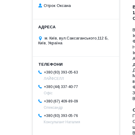
Отрок Оксана
С
В
І
м. Київ, вул.Саксаганського,112 Б,
Ф
Київ, Україна
І
А
д
Д
+380 (93) 393-05-63
М
ЛАЙФСЕЛЛ
в
Ф
+380 (44) 337-40-77
З
Офіс
+380 (67) 409-89-09
Олександр
П
+380 (93) 393-05-76
О
Консультант Наталия
щ
В