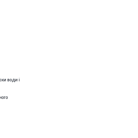
рохи води
і
ного