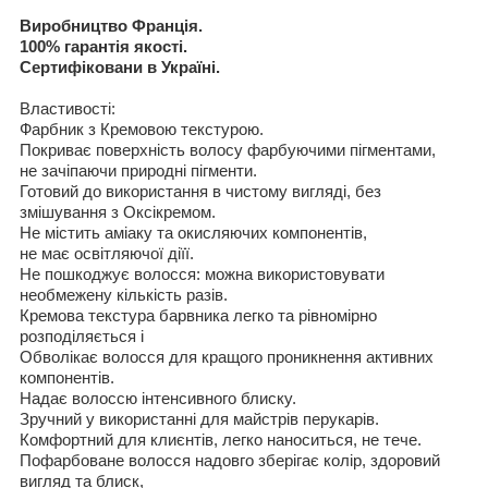
Виробництво Франція
.
100%
гарантія якості
.
Сертифіковани в Україні
.
Властивості
:
Фарбник з
Кремово
ю
текстуро
ю
.
Покриває поверхність
волосу фарбуючими пігментами
,
не
зачіпаючи
природні пігменти
.
Готовий до використання
в
чистому вигляді
,
без
змішування з
Окс
і
кремом
.
Не
містить аміаку
та окисляючих компонентів
,
не
має освітляючої діїї
.
Не
пошкоджує волосся
:
можна використовувати
необмежену
кількість разів
.
Кремова текстура
барвника
легко
та рівномірно
розподіляється
і
Обвол
ікає волосся
для
кращого
проникн
ення
активн
и
х
компонент
і
в.
Надає
волос
сю
інтенсивного
бл
и
ск
у
.
Зручний у використанні
для
майстрів перукарів
.
Комфортн
и
й для кли
є
нт
і
в,
легко наносит
ь
ся,
не теч
е
.
Пофарбоване
волос
ся
надо
в
го
зберігає колір
,
здоровий
вигляд та блиск
,