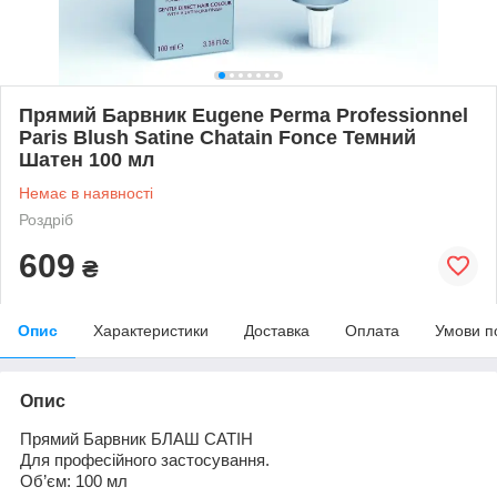
Прямий Барвник Eugene Рerma Professionnel
Paris Blush Satine Chatain Fonce Темний
Шатен 100 мл
Немає в наявності
Роздріб
609
₴
Опис
Характеристики
Доставка
Оплата
Умови п
Опис
Прямий Барвник
БЛАШ САТ
І
Н
Для
професійного застосування
.
Об
’єм
: 100 мл