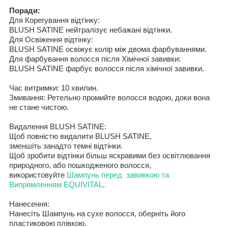
Поради
:
Для
Корегування відтінку
:
BLUSH
SATINE
нейтралізує небажані відтінки.
Для Освіження відтінку:
BLUSH
SATINE
освіжує колір між двома фарбуваннями.
Для
фарбування волосся
після Хімічної завивки
:
BLUSH
SATINE
фарбує волосся
після хімічної завивки
.
Час витримки
:
10
хвилин.
Змивання
:
Ретельно промийте волосся водою
,
доки вона
не стане чистою
.
Видалення
BLUSH
SATINE
:
Щоб повністю видалити
BLUSH
SATINE
,
зменшіть занадто
темні відтінки
.
Щоб зробити відтінки
більш яскравими без освітлювання
природного,
або пошкодженого
волос
ся
,
використовуйте
Шампунь
п
еред
завивкою
та
Випрямленням
EQUIVITAL
.
Нанесення
:
Нанес
іть
Шампунь на
сухе волосся
,
оберніть його
пластиковою плівкою.