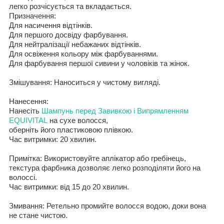
легко
розчісується та вкладається.
Призначення
:
Для
насичення відтінків.
Для
першого досвіду фарбування.
Для
нейтралізації небажаних відтінків.
Для освіження кольору між фарбуваннями.
Для
фарбування першої сивини
у
чоловіків та жінок.
Змішування
:
Наносит
ь
ся
у чистому вигляді.
Нанесення
:
Нанесіть
Шампунь перед Завивкою і Випрямленням
EQUIVITAL
на сухе волосся,
оберніть його пластиковою плівкою.
Час витримки
:
20
хвилин
.
Примітка
:
Використовуйте аплікатор
або гребінець
,
текстура
фарбника
дозволяє
легко
розподіляти його на
волоссі
.
Час витримки
:
від
15 до 20
хвилин.
Змивання
:
Ретельно промийте волосся водою
,
доки вона
не стане чистою.