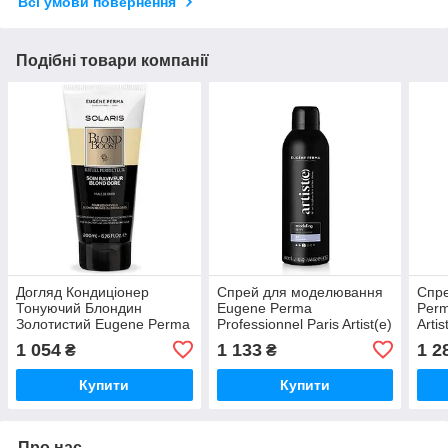
Всі умови повернення
Подібні товари компанії
Догляд Кондиціонер
Спрей для моделювання
Спре
Тонуючий Блондин
Eugene Рerma
Рerm
Золотистий Eugene Perma
Professionnel Paris Artist(e)
Arti
Professionnel Paris Solaris
Spray Modeler 300, 500 мл
мл
1 054
1 133
1 2
₴
₴
Soin Raviveur Blond Dore
200 мл
Купити
Купити
Про нас