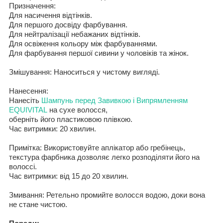
Призначення
:
Для
насичення відтінків.
Для
першого досвіду фарбування.
Для
нейтралізації небажаних відтінків.
Для освіження кольору між фарбуваннями.
Для
фарбування першої сивини
у
чоловіків та жінок.
Змішування
:
Наносит
ь
ся
у чистому вигляді.
Нанесення
:
Нанесіть
Шампунь перед Завивкою і Випрямленням
EQUIVITAL
на сухе волосся,
оберніть його пластиковою плівкою.
Час витримки
:
20
хвилин
.
Примітка
:
Використовуйте аплікатор
або гребінець
,
текстура
фарбника
дозволяє
легко
розподіляти його на
волоссі
.
Час витримки
:
від
15 до 20
хвилин.
Змивання
:
Ретельно промийте волосся водою
,
доки вона
не стане чистою.