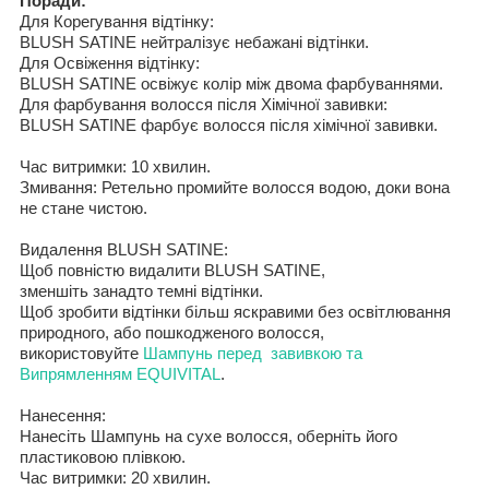
Поради
:
Для
Корегування відтінку
:
BLUSH
SATINE
нейтралізує небажані відтінки.
Для Освіження відтінку:
BLUSH
SATINE
освіжує колір між двома фарбуваннями.
Для
фарбування волосся
після Хімічної завивки
:
BLUSH
SATINE
фарбує волосся
після хімічної завивки
.
Час витримки
:
10
хвилин.
Змивання
:
Ретельно промийте волосся водою
,
доки вона
не стане чистою
.
Видалення
BLUSH
SATINE
:
Щоб повністю видалити
BLUSH
SATINE
,
зменшіть занадто
темні відтінки
.
Щоб зробити відтінки
більш яскравими без освітлювання
природного,
або пошкодженого
волос
ся
,
використовуйте
Шампунь
п
еред
завивкою
та
Випрямленням
EQUIVITAL
.
Нанесення
:
Нанес
іть
Шампунь на
сухе волосся
,
оберніть його
пластиковою плівкою.
Час витримки
:
20
хвилин
.