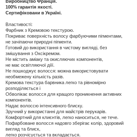
Виробництво Франція
.
100%
гарантія якості
.
Сертифіковани в Україні
.
Властивості
:
Фарбник з
Кремово
ю
текстуро
ю
.
Покриває поверхність
волосу фарбуючими пігментами
,
не
зачіпаючи
природні пігменти
.
Готовий до використання
в
чистому вигляді
,
без
змішування з
Окс
і
кремом
.
Не
містить аміаку
та окисляючих компонентів
,
не
має освітляючої діїї
.
Не
пошкоджує волосся
:
можна використовувати
необмежену
кількість разів
.
Кремова текстура
барвника
легко
та рівномірно
розподіляється
і
Обвол
ікає волосся
для
кращого
проникн
ення
активн
и
х
компонент
і
в.
Надає
волос
сю
інтенсивного
бл
и
ск
у
.
Зручний у використанні
для
майстрів перукарів
.
Комфортн
и
й для кли
є
нт
і
в,
легко наносит
ь
ся,
не теч
е
.
Пофарбоване
волос
ся
надо
в
го
зберігає колір
,
здоровий
вигляд та блиск
,
легко
розчісується та вкладається.