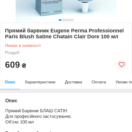
Прямий барвник Eugene Рerma Professionnel
Paris Blush Satine Chatain Clair Dore 100 мл
Немає в наявності
Роздріб
609
₴
Опис
Характеристики
Доставка
Оплата
Умови п
Опис
Прямий Барвник
БЛАШ САТ
І
Н
Для
професійного застосування
.
Об
’єм
: 100 мл