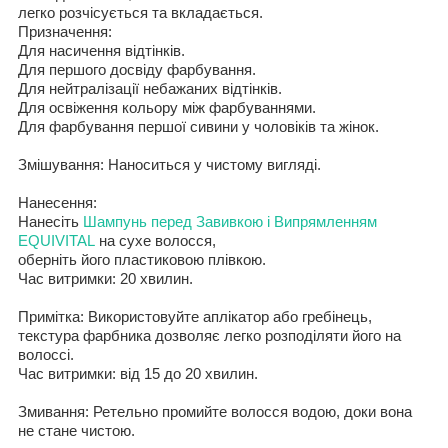
легко
розчісується та вкладається.
Призначення
:
Для
насичення відтінків.
Для
першого досвіду фарбування.
Для
нейтралізації небажаних відтінків.
Для освіження кольору між фарбуваннями.
Для
фарбування першої сивини
у
чоловіків та жінок.
Змішування
:
Наносит
ь
ся
у чистому вигляді.
Нанесення
:
Нанесіть
Шампунь перед Завивкою і Випрямленням
EQUIVITAL
на сухе волосся,
оберніть його пластиковою плівкою.
Час витримки
:
20
хвилин
.
Примітка
:
Використовуйте аплікатор
або гребінець
,
текстура
фарбника
дозволяє
легко
розподіляти його на
волоссі
.
Час витримки
:
від
15 до 20
хвилин.
Змивання
:
Ретельно промийте волосся водою
,
доки вона
не стане чистою.