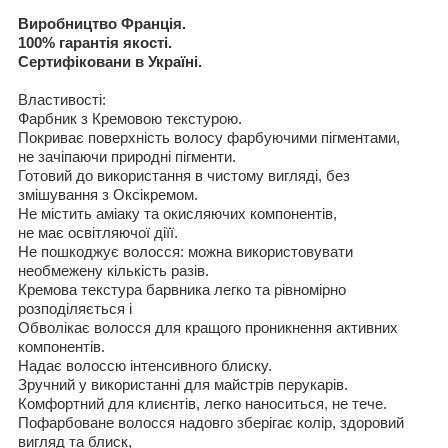
Виробництво Франція
.
100%
гарантія якості
.
Сертифіковани в Україні
.
Властивості
:
Фарбник з
Кремово
ю
текстуро
ю
.
Покриває поверхність
волосу фарбуючими пігментами
,
не
зачіпаючи
природні пігменти
.
Готовий до використання
в
чистому вигляді
,
без
змішування з
Окс
і
кремом
.
Не
містить аміаку
та окисляючих компонентів
,
не
має освітляючої діїї
.
Не
пошкоджує волосся
:
можна використовувати
необмежену
кількість разів
.
Кремова текстура
барвника
легко
та рівномірно
розподіляється
і
Обвол
ікає волосся
для
кращого
проникн
ення
активн
и
х
компонент
і
в.
Надає
волос
сю
інтенсивного
бл
и
ск
у
.
Зручний у використанні
для
майстрів перукарів
.
Комфортн
и
й для кли
є
нт
і
в,
легко наносит
ь
ся,
не теч
е
.
Пофарбоване
волос
ся
надо
в
го
зберігає колір
,
здоровий
вигляд та блиск
,