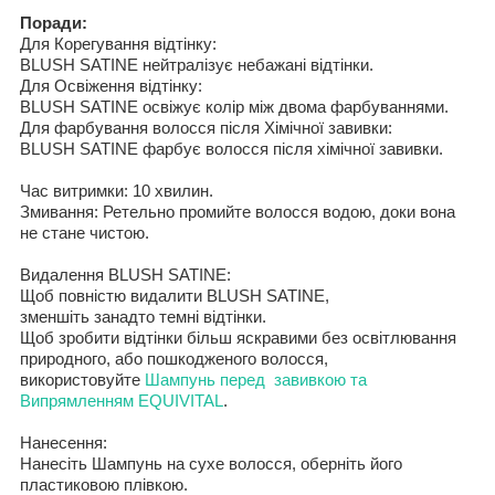
Поради
:
Для
Корегування відтінку
:
BLUSH
SATINE
нейтралізує небажані відтінки.
Для Освіження відтінку:
BLUSH
SATINE
освіжує колір між двома фарбуваннями.
Для
фарбування волосся
після Хімічної завивки
:
BLUSH
SATINE
фарбує волосся
після хімічної завивки
.
Час витримки
:
10
хвилин.
Змивання
:
Ретельно промийте волосся водою
,
доки вона
не стане чистою
.
Видалення
BLUSH
SATINE
:
Щоб повністю видалити
BLUSH
SATINE
,
зменшіть занадто
темні відтінки
.
Щоб зробити відтінки
більш яскравими без освітлювання
природного,
або пошкодженого
волос
ся
,
використовуйте
Шампунь
п
еред
завивкою
та
Випрямленням
EQUIVITAL
.
Нанесення
:
Нанес
іть
Шампунь на
сухе волосся
,
оберніть його
пластиковою плівкою.