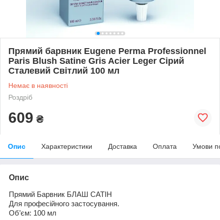
Прямий барвник Eugene Рerma Professionnel
Paris Blush Satine Gris Acier Leger Сірий
Сталевий Світлий 100 мл
Немає в наявності
Роздріб
609
₴
Опис
Характеристики
Доставка
Оплата
Умови п
Опис
Прямий Барвник
БЛАШ САТ
І
Н
Для
професійного застосування
.
Об
’єм
: 100 мл