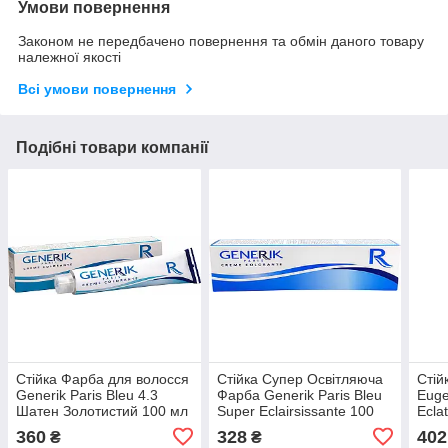
Умови повернення
Законом не передбачено повернення та обмін даного товару
належної якості
Всі умови повернення
Подібні товари компанії
Стійка Фарба для волосся
Стійка Супер Освітляюча
Стій
Generik Paris Bleu 4.3
Фарба Generik Paris Bleu
Euge
Шатен Золотистий 100 мл
Super Eclairsissante 100
Ecla
мл
Блон
360
328
402
₴
₴