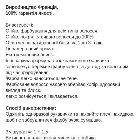
Виробництво Франція
.
100%
гарантія якості
.
Властивості
:
Стійке фарбування для всіх типів волосся
.
Стійке покриття сивого волосся
до
100%.
Освітлення натуральної
баз
и
від
1 до
3
тон
і
в.
Гіпоалергенний
аромат.
Екстремальний блиск
.
Інноваційна
формула
низькоаміачного барвника
забезпечує бережне
фарбування
та догляд за волоссям
під час фарбування
.
Фарба
легко наносит
ь
ся, не тече.
Фарбоване волосся
надовго зберігає колір
, здоров
и
й
вигляд та блиск
,
легко
розчісується і вкладається
.
Спосіб використання
:
Одягніть одноразові рукавички
та накрийте плечі накидкою
,
щоб не забруднитися фарбуючою сумішшю
.
Змішування
:
1 +
1,5
Витисніть у
пластикову мисочку з тюбика