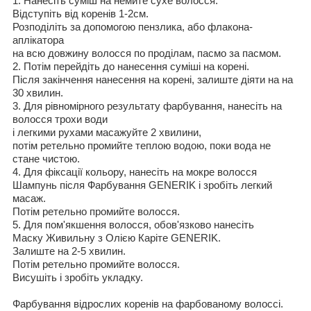
1. Нанес
іть
суміш на немите сухе волосся
.
Відступіть від коренів
1-2см.
Розподіліть за допомогою пензлика,
або
флакона
-
апл
і
катора
на всю
довжину
волос
ся
по про
ділам,
пасмо за пасмом
.
2.
Потім перейдіть
до нанесення суміші на корені.
Після закінчення нанесення на корені,
залиште діяти на
на
30
хвилин
.
3. Для рівномірного результату фарбування, нанесіть на
волосся трохи води
і легкими рухами масажуйте 2 хвилини,
потім ретельно промийте теплою водою, поки вода не
стане чистою.
4. Для фіксації кольору, нанесіть на мокре волосся
Шампунь після Фарбування GENERIK і зробіть легкий
масаж.
Потім ретельно промийте волосся.
5. Для пом'якшення волосся, обов'язково нанесіть
Маску Живильну з Олією Каріте GENERIK.
Залиште на 2-5 хвилин.
Потім ретельно промийте волосся.
Висушіть і зробіть укладку.
Фарбування відрослих коренів на фарбованому волоссі.