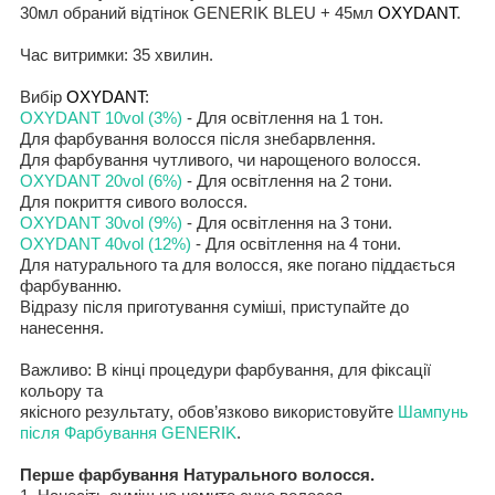
30мл
обраний відтінок
GENERIK BLEU + 45мл
OXYDANT
.
Час витримки
:
35
хвилин
.
В
ибір
OXYDANT
:
OXYDANT
10
vol
(3%)
- Для осв
ітлення
на 1 тон.
Для
фарбування
волос
ся
після знебарвлення
.
Для
фарбування
чутливого, чи нарощеного волосся
.
OXYDANT
20
vol
(6%)
- Для
освітлення
на 2 тон
и
.
Для
покриття сивого
волос
ся
.
OXYDANT
30
vol
(9%)
- Для
освітлення
на 3 тон
и
.
OXYDANT
40
vol
(12%)
- Для
освітлення
на 4 тон
и
.
Для натуральн
ого
та для волосся, яке погано піддається
фарбуванню
.
Відразу після приготування суміші,
приступайте
до
нанесення
.
Важ
лив
о:
В к
інці
процедур
и
фарбування,
для
фіксації
кольору
та
якісного
результат
у,
обов’язково використовуйте
Шампунь
після Фарбування
GENERIK
.
Перше фарбування Натурального волосся
.