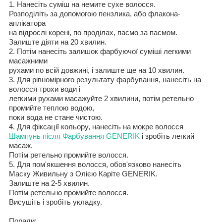
1. Нанесіть суміш на немите сухе волосся.
Розподіліть за допомогою пензлика, або флакона-
аплікатора
на відрослі корені, по проділах, пасмо за пасмом.
Залиште діяти на 20 хвилин.
2. Потім нанесіть залишок фарбуючої суміші легкими
масажними
рухами по всій довжині, і залиште ще на 10 хвилин.
3. Для рівномірного результату фарбування, нанесіть на
волосся трохи води і
легкими рухами масажуйте 2 хвилини, потім ретельно
промийте теплою водою,
поки вода не стане чистою.
4. Для фіксації кольору, нанесіть на мокре волосся
Шампунь після Фарбування GENERIK
і зробіть легкий
масаж.
Потім ретельно промийте волосся.
5. Для пом'якшення волосся, обов'язково нанесіть
Маску Живильну з Олією Каріте GENERIK.
Залиште на 2-5 хвилин.
Потім ретельно промийте волосся.
Висушіть і зробіть укладку.
Поради: