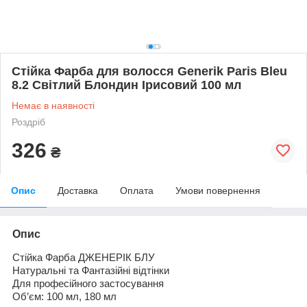
Стійка Фарба для волосся Generik Paris Bleu
8.2 Світлий Блондин Ірисовий 100 мл
Немає в наявності
Роздріб
326
₴
Опис
Доставка
Оплата
Умови повернення
Опис
Ст
і
йка
Фарба
ДЖЕНЕР
І
К БЛУ
Натуральн
і
та
Фантаз
ійні
відтінки
Для
професійного застосування
Об
’є
м: 100 мл, 180 мл