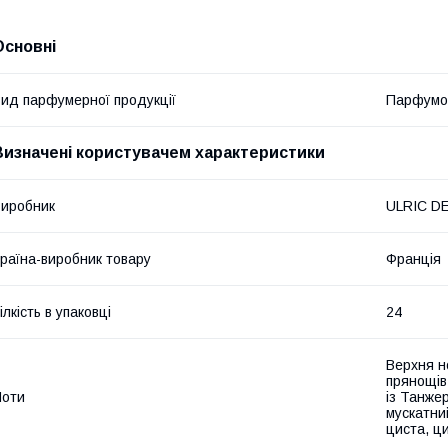
Основні
ид парфумерної продукції
Парфумо
Визначені користувачем характеристики
иробник
ULRIC D
раїна-виробник товару
Франція
ілкість в упаковці
24
Верхня но
прянощів
Ноти
із Танжер
мускатний
циста, ци