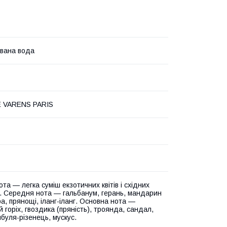
вана вода
E VARENS PARIS
та — легка суміш екзотичних квітів і східних
. Середня нота — гальбанум, герань, мандарин
а, прянощі, іланг-іланг. Основна нота —
 горіх, гвоздика (пряність), троянда, сандал,
буля-різенець, мускус.