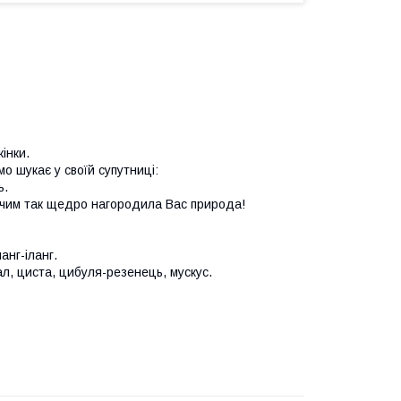
інки.
мо шукає у своїй супутниці:
ь.
 чим так щедро нагородила Вас природа!
анг-іланг.
ал, циста, цибуля-резенець, мускус.