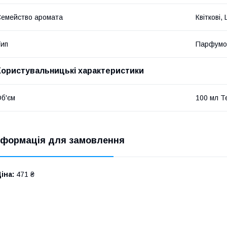
емейство аромата
Квіткові,
ип
Парфумо
Користувальницькі характеристики
б'єм
100 мл Т
нформація для замовлення
іна:
471 ₴