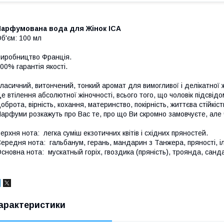
Парфумована вода для Жінок ІСА
б'єм: 100 мл
иробництво Франція.
00% гарантія якості.
ласичний, витончений, тонкий аромат для вимогливої і делікатної ж
е втілення абсолютної жіночності, всього того, що чоловік підсвідо
оброта, вірність, кохання, материнство, покірність, життєва стійкіст
арфуми розкажуть про Вас те, про що Ви скромно замовчуєте, але
ерхня нота: легка суміш екзотичних квітів і східних пряностей.
ередня нота: гальбанум, герань, мандарин з Танжера, пряності, іл
сновна нота: мускатный горіх, гвоздика (пряність), троянда, санд
арактеристики