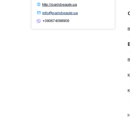
http://parisbeaute.ua
info@parisbeaute.ua
+380674098909
В
В
К
К