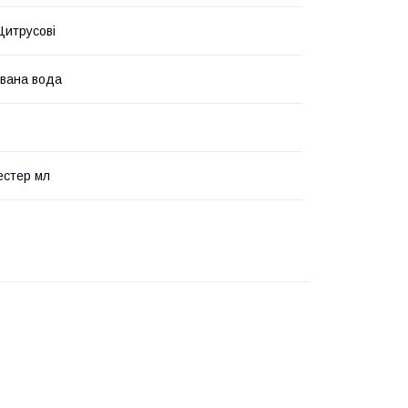
 Цитрусові
вана вода
естер мл