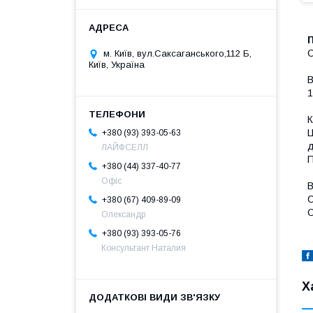
О
м. Київ, вул.Саксаганського,112 Б,
Київ, Україна
В
1
К
Ц
+380 (93) 393-05-63
д
ЛАЙФСЕЛЛ
П
+380 (44) 337-40-77
Офіс
В
С
+380 (67) 409-89-09
О
Олександр
+380 (93) 393-05-76
Консультант Наталия
Х