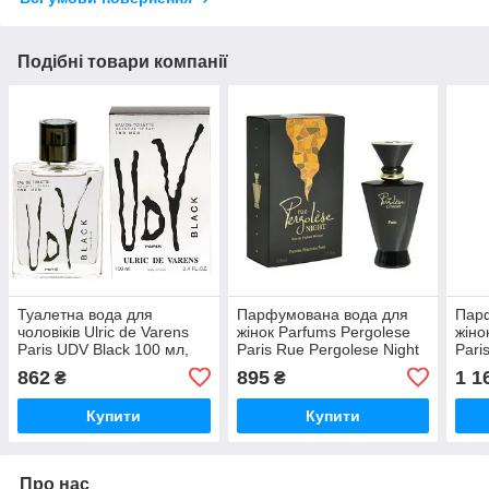
Подібні товари компанії
Туалетна вода для
Парфумована вода для
Пар
чоловіків Ulric de Varens
жінок Parfums Pergolese
жіно
Paris UDV Black 100 мл,
Paris Rue Pergolese Night
Pari
60 мл
50 мл, 100 мл
100 
862
895
1 1
₴
₴
Купити
Купити
Про нас