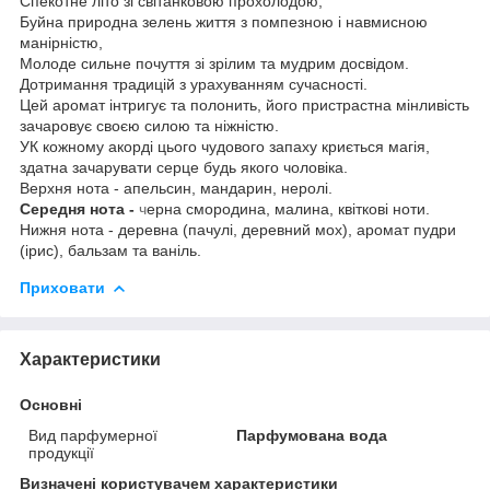
Спекотне літо зі світанковою прохолодою,
Буйна природна зелень життя з помпезною і навмисною
манірністю,
Молоде сильне почуття зі зрілим та мудрим досвідом.
Дотримання традицій з урахуванням сучасності.
Цей аромат інтригує та полонить, його пристрастна мінливість
зачаровує своєю силою та ніжністю.
УК кожному акорді цього чудового запаху криється магія,
здатна зачарувати серце будь якого чоловіка.
Верхня нота -
а
пельсин, мандарин, неролі.
Середня нота -
ч
ерна смородина, малина, квіткові ноти.
Нижня нота - деревна (пачулі, деревний мох), аромат пудри
(ірис), бальзам та ваніль.
Приховати
Характеристики
Основні
Вид парфумерної
Парфумована вода
продукції
Визначені користувачем характеристики