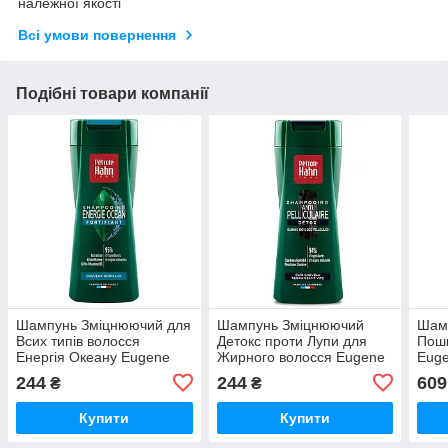
належної якості
Всі умови повернення
Подібні товари компанії
Шампунь Зміцнюючий для
Шампунь Зміцнюючий
Шамп
Всих типів волосся
Детокс проти Лупи для
Пош
Енергія Океану Eugene
Жирного волосся Eugene
Eug
Рerma Paris Petrole Hahn
Рerma Paris Petrole Hahn
Prof
244
244
609
₴
₴
250 мл
250 мл
Coll
300 
Купити
Купити