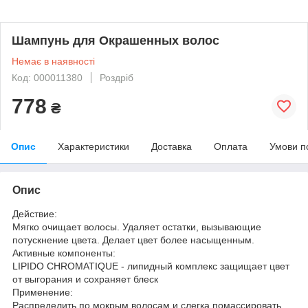
Шампунь для Окрашенных волос
Немає в наявності
Код: 000011380
Роздріб
778
₴
Опис
Характеристики
Доставка
Оплата
Умови п
Опис
Действие:
Мягко очищает волосы. Удаляет остатки, вызывающие
потускнение цвета. Делает цвет более насыщенным.
Активные компоненты:
LIPIDO CHROMATIQUE - липидный комплекс защищает цвет
от выгорания и сохраняет блеск
Применение:
Распределить по мокрым волосам и слегка помассировать.