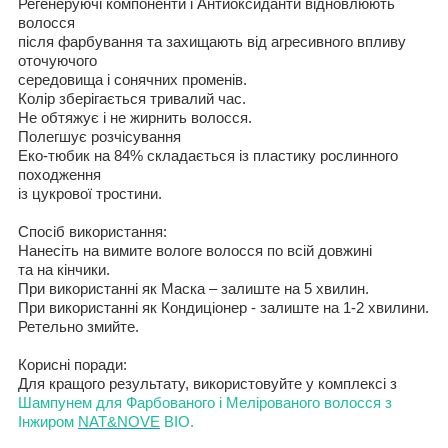
Регенеруючі компоненти
і
Антиоксидант
и
відновлюють
волосся
після фарбування
та захищають від агресивного впливу
оточуючого
середовища
і сонячних променів
.
Колір зберігається тривалий час
.
Не обтяжує і не жирнить волосся.
Полегшує розчісування
Е
ко-тюбик на 84%
складається із пластику рослинного
походження
із цукрової тростини.
Спосіб використання
:
Нанесіть на вимите вологе волосся по всій довжині
та на кінчики
.
При
використанні як
Маска –
залиште
на 5
хвилин
.
При
використанні як
Кондиц
і
онер -
залиште
на 1-2
хвилини
.
Ретельно змийте
.
Корисні поради
:
Для
кращого результату
,
використовуйте у комплексі з
Шампунем для
Фарбованого і Мелірованого волосся з
І
нжиром
NAT&NOVE
BIO
.