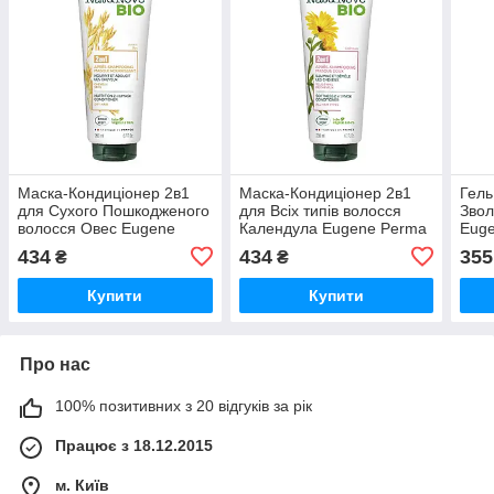
Маска-Кондиціонер 2в1
Маска-Кондиціонер 2в1
Гель
для Сухого Пошкодженого
для Всіх типів волосся
Звол
волосся Овес Eugene
Календула Eugene Рerma
Euge
Рerma Paris Nat&Nove BIO
Paris Nat&Nove BIO 200
Nat&
434
434
355
₴
₴
200 мл
мл
Купити
Купити
Про нас
100% позитивних з 20 відгуків за рік
Працює з 18.12.2015
м. Київ