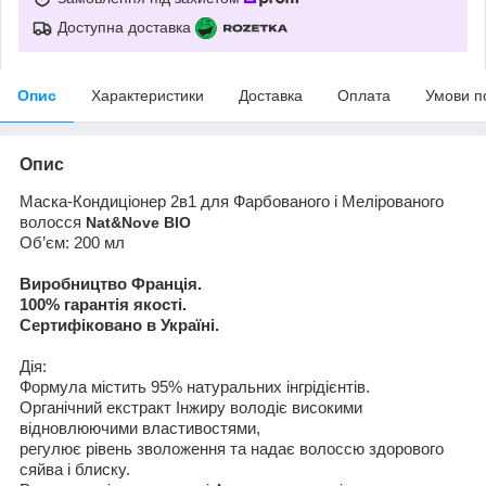
Доступна доставка
Опис
Характеристики
Доставка
Оплата
Умови п
Опис
Маска-Кондиціонер
2в1
для
Фарбованого і Мелірованого
в
олос
ся
Nat&Nove BIO
Об’єм
: 2
0
0 мл
Виробництво Франція
.
100%
гарантія якості
.
Сертифіковано в Україні
.
Дія
:
Формула
містить
95% натуральн
и
х
інгрідієнтів
.
Органічний екстракт Інжиру володіє
високими
відновлюючими властивостями
,
регулює рівень
зволоження
та надає волоссю
здорового
сяйва і блиску
.