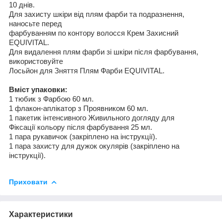
10
днів
.
Для
захисту шкіри від плям фарби та подразнення,
наносьте перед
фарбуванням
по контору волос
ся
Крем
Захисний
EQUIVITAL
.
Для
видалення плям фарби зі шкіри після фарбування,
використовуйте
Лось
й
он для
Зняття Плям Фарби
EQUIVITAL
.
Вміст
упаковки:
1 тюбик
з Фарбою
60 мл
.
1 флакон-ап
лікатор з Проявником
60 мл
.
1 пакетик
інтенсивного Живильного догляду
для
Фіксації кольору після фарбування
25 мл
.
1 пара
рукавичок
(
закріплено на інструкції
).
1 пара
захисту для дужок окулярів
(
закріплено на
інструкції).
Приховати
Характеристики