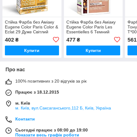
Стійка Фарба без Аміаку
Стійка Фарба без Аміаку
Фарб
Eugene Color Paris Color &
Eugene Color Paris Les
Тону
Eclat 29 Дуже Світлий
Essentielles 6 Темний
Т*00
Блондин 115 мл
Блондин 115 мл, 6 Темний
Prof
402
477
561
₴
₴
Блондин, 6 Темний
T*00
Блондин EC
Купити
Купити
Про нас
100% позитивних з 20 відгуків за рік
Працює з 18.12.2015
м. Київ
м. Київ, вул.Саксаганського,112 Б, Київ, Україна
Контакти
Сьогодні працює з 08:00 до 19:00
Показати весь графік роботи