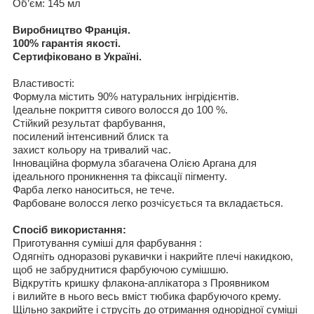
Об’єм
: 145 мл
Виробництво Франція
.
100%
гарантія якості
.
Сертифіковано в Україні
.
Властивості
:
Формула
містить
9
0
% натуральн
и
х
інгрідієнтів
.
Ідеальне покриття сивого волосся
до 100 %.
Стійкий результат фарбування
,
посилений інтенсивний блиск та
захист кольору
на
тривалий час
.
Інноваційна
формула
збагачена Олією
Аргана для
ідеального проникнення та фіксації пігменту
.
Фарба
легко наносит
ь
ся, не тече.
Фарбоване волосся легко розчісується та вкладається
.
Спосіб використання
:
Приготування суміші для фарбування :
Одягніть одноразові рукавички і накрийте плечі накидкою,
щоб не забруднитися фарбуючою сумішшю.
Відкрутіть кришку флакона-аплікатора з Проявником
і вилийте в нього весь вміст тюбика фарбуючого крему.
Щільно закрийте
і струсіть до отримання однорідної суміші