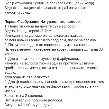
(
колір отриманої суміші не впливає
на
кінцевий колір
).
Відріжте ножицями кінчик аплікатора
і починайте
наносити суміш
.
Перше Фарбування Натурального волосся
.
1.
Ненесіть суміш
на
немите сухе волосся
.
Відступіть від коренів
1-2см.
Розподіліть за допомогою
флакона
-аплікатора
по всій довжині волосся
по
проділам, пасмо за пасмом
.
2.
Потім переходьте до нанесення суміші на корені
.
Після закінчення нанесення на корені, залиште діяти на 30
хвилин
.
3. Для
рівномірного результату фарбування,
нанесіть на волосся трохи води та протягом 2 хвилин
зробіть легкий масаж
,
потім ретельно промийте теплою
водою
,
поки вода не стане чистою
.
4. Для
фіксації кольору, нанесіть на мокре волосся
пакетик
інтенсивного догляду після фарбування і зробіть легкий
масаж
.
Залиште
на 2
хвилини
.
Потім ретельно промийте волосся.
Висушіть і зробіть укладку
.