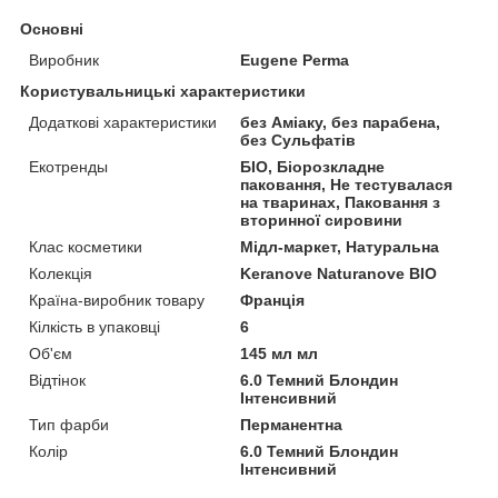
Основні
Виробник
Eugene Perma
Користувальницькі характеристики
Додаткові характеристики
без Аміаку, без парабена,
без Сульфатів
Екотренды
БІО, Біорозкладне
паковання, Не тестувалася
на тваринах, Паковання з
вторинної сировини
Клас косметики
Мідл-маркет, Натуральна
Колекція
Keranove Naturanove BIO
Країна-виробник товару
Франція
Кілкість в упаковці
6
Об'єм
145 мл мл
Відтінок
6.0 Темний Блондин
Інтенсивний
Тип фарби
Перманентна
Колір
6.0 Темний Блондин
Інтенсивний