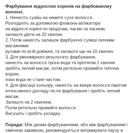
Фарбування відрослих коренів на фарбованому
волоссі.
1.
Ненесіть суміш
на
немите сухе волосся
.
Розподіліть за допомогою
флакона
-аплікатора
на
відрослі корені
по
проділам, пасмо за пасмом,
залиште діяти
на 20
хвилин
.
2.
Потім нанесіть залишок фарбуючої суміші
легкими
масажними
рухами
по
всій довжині
,
та залиште ще на 10 хвилин
.
3. Для
рівномірного результату фарбування,
нанесіть на волосся трохи води та протягом 2 хвилин
зробіть легкий масаж
,
потім ретельно промийте теплою
водою
,
поки вода не стане чистою
.
4. Для
фіксації кольору, нанесіть на мокре волосся
пакетик
інтенсивного догляду після фарбування і зробіть легкий
масаж
.
Залиште
на 2
хвилини
.
Потім ретельно промийте волосся
Висушіть і зробіть укладку.
Поради:
Між двома фарбуваннями, або між фарбуванням і
хімічною завивкою
, рекомендует
ь
ся
витримувати
паузу в